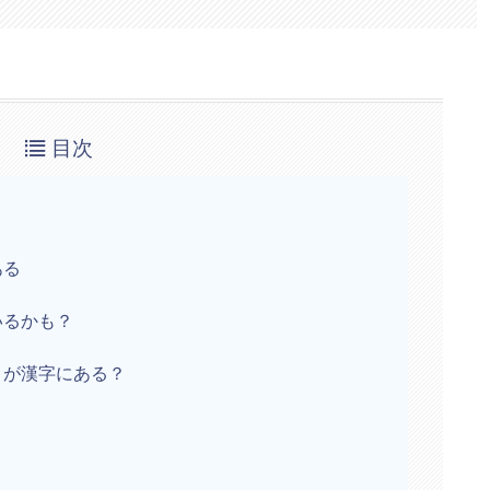
目次
ある
いるかも？
トが漢字にある？