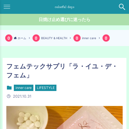
日焼け止め選びに迷ったら
ホーム
BEAUTY & HEALTH
inner care
フェムテックサプリ「ラ・イユ・デ・
フェム」
inner care
LIFESTYLE
2021.10.31