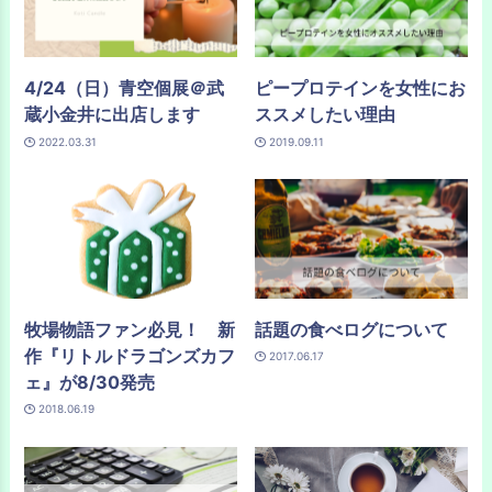
4/24（日）青空個展＠武
ピープロテインを女性にお
蔵小金井に出店します
ススメしたい理由
2022.03.31
2019.09.11
牧場物語ファン必見！ 新
話題の食べログについて
作『リトルドラゴンズカフ
2017.06.17
ェ』が8/30発売
2018.06.19