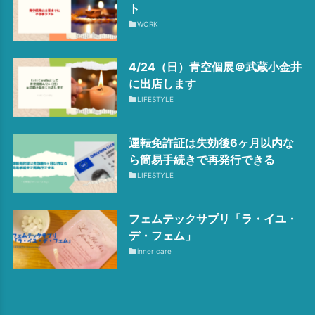
ト
WORK
4/24（日）青空個展＠武蔵小金井
に出店します
LIFESTYLE
運転免許証は失効後6ヶ月以内な
ら簡易手続きで再発行できる
LIFESTYLE
フェムテックサプリ「ラ・イユ・
デ・フェム」
inner care