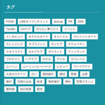
タグ
FOOD
LINEオープンチャット
pickup
PR
SNS
Twitter
UVケア
やりたい事リスト
イベント
インタビュー
オラクルカード
キャンドル
クレジットカード
クレンジング
サプリメント
サンケア
スウェーデン
スタイリスト
セルフケア
ダイエット
フィンランド
プロテイン
ヘアケア
ホテル
マイル
マイレージ
ムーミン
ムーミンバレーパーク
レビュー
ワークアウト
人生のステージ
占い
国内旅行
婚活
寄稿
山形
旅行
日焼け止め
松本
海外旅行
神社
空港ラウンジ
紫外線
自己投資
観光