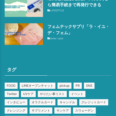
ら簡易手続きで再発行できる
LIFESTYLE
フェムテックサプリ「ラ・イユ・
デ・フェム」
inner care
タグ
FOOD
LINEオープンチャット
pickup
PR
SNS
Twitter
UVケア
やりたい事リスト
イベント
インタビュー
オラクルカード
キャンドル
クレジットカード
クレンジング
サプリメント
サンケア
スウェーデン