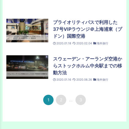
プライオリティパスで利用した
37号VIPラウンジ＠上海浦東（プ
ドン）国際空港
2020.01.18
2020.02.04
海外旅行
スウェーデン・アーランダ空港か
らストックホルム中央駅までの移
動方法
2020.01.16
2020.06.26
海外旅行
1
2
3
...