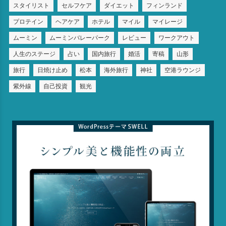
スタイリスト
セルフケア
ダイエット
フィンランド
プロテイン
ヘアケア
ホテル
マイル
マイレージ
ムーミン
ムーミンバレーパーク
レビュー
ワークアウト
人生のステージ
占い
国内旅行
婚活
寄稿
山形
旅行
日焼け止め
松本
海外旅行
神社
空港ラウンジ
紫外線
自己投資
観光