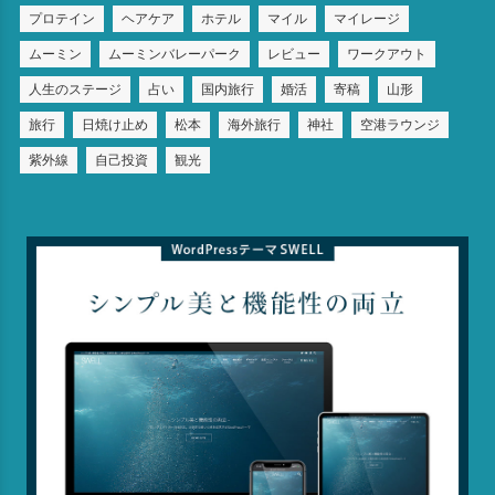
プロテイン
ヘアケア
ホテル
マイル
マイレージ
ムーミン
ムーミンバレーパーク
レビュー
ワークアウト
人生のステージ
占い
国内旅行
婚活
寄稿
山形
旅行
日焼け止め
松本
海外旅行
神社
空港ラウンジ
紫外線
自己投資
観光