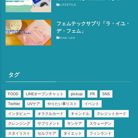
LIFESTYLE
フェムテックサプリ「ラ・イユ・
デ・フェム」
inner care
タグ
FOOD
LINEオープンチャット
pickup
PR
SNS
Twitter
UVケア
やりたい事リスト
イベント
インタビュー
オラクルカード
キャンドル
クレジットカード
クレンジング
サプリメント
サンケア
スウェーデン
スタイリスト
セルフケア
ダイエット
フィンランド