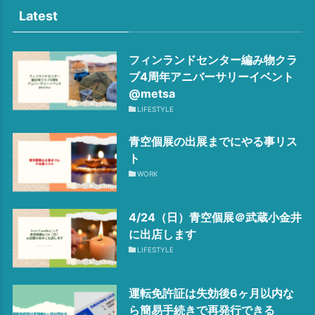
Latest
フィンランドセンター編み物クラ
ブ4周年アニバーサリーイベント
@metsa
LIFESTYLE
青空個展の出展までにやる事リス
ト
WORK
4/24（日）青空個展＠武蔵小金井
に出店します
LIFESTYLE
運転免許証は失効後6ヶ月以内な
ら簡易手続きで再発行できる