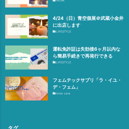
WORK
4/24（日）青空個展＠武蔵小金井
に出店します
LIFESTYLE
運転免許証は失効後6ヶ月以内な
ら簡易手続きで再発行できる
LIFESTYLE
フェムテックサプリ「ラ・イユ・
デ・フェム」
inner care
タグ