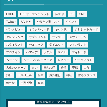
FOOD
LINEオープンチャット
pickup
PR
SNS
Twitter
UVケア
やりたい事リスト
イベント
インタビュー
オラクルカード
キャンドル
クレジットカード
クレンジング
サプリメント
サンケア
スウェーデン
スタイリスト
セルフケア
ダイエット
フィンランド
プロテイン
ヘアケア
ホテル
マイル
マイレージ
ムーミン
ムーミンバレーパーク
レビュー
ワークアウト
人生のステージ
占い
国内旅行
婚活
寄稿
山形
旅行
日焼け止め
松本
海外旅行
神社
空港ラウンジ
紫外線
自己投資
観光