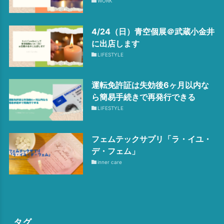
WORK
4/24（日）青空個展＠武蔵小金井
に出店します
LIFESTYLE
運転免許証は失効後6ヶ月以内な
ら簡易手続きで再発行できる
LIFESTYLE
フェムテックサプリ「ラ・イユ・
デ・フェム」
inner care
タグ