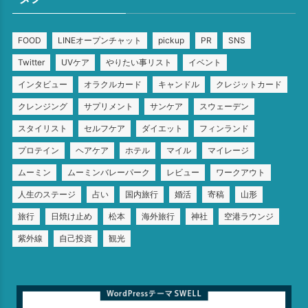
FOOD
LINEオープンチャット
pickup
PR
SNS
Twitter
UVケア
やりたい事リスト
イベント
インタビュー
オラクルカード
キャンドル
クレジットカード
クレンジング
サプリメント
サンケア
スウェーデン
スタイリスト
セルフケア
ダイエット
フィンランド
プロテイン
ヘアケア
ホテル
マイル
マイレージ
ムーミン
ムーミンバレーパーク
レビュー
ワークアウト
人生のステージ
占い
国内旅行
婚活
寄稿
山形
旅行
日焼け止め
松本
海外旅行
神社
空港ラウンジ
紫外線
自己投資
観光