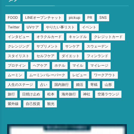
FOOD
LINEオープンチャット
pickup
PR
SNS
Twitter
UVケア
やりたい事リスト
イベント
インタビュー
オラクルカード
キャンドル
クレジットカード
クレンジング
サプリメント
サンケア
スウェーデン
スタイリスト
セルフケア
ダイエット
フィンランド
プロテイン
ヘアケア
ホテル
マイル
マイレージ
ムーミン
ムーミンバレーパーク
レビュー
ワークアウト
人生のステージ
占い
国内旅行
婚活
寄稿
山形
旅行
日焼け止め
松本
海外旅行
神社
空港ラウンジ
紫外線
自己投資
観光