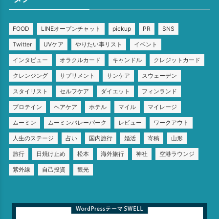
FOOD
LINEオープンチャット
pickup
PR
SNS
Twitter
UVケア
やりたい事リスト
イベント
インタビュー
オラクルカード
キャンドル
クレジットカード
クレンジング
サプリメント
サンケア
スウェーデン
スタイリスト
セルフケア
ダイエット
フィンランド
プロテイン
ヘアケア
ホテル
マイル
マイレージ
ムーミン
ムーミンバレーパーク
レビュー
ワークアウト
人生のステージ
占い
国内旅行
婚活
寄稿
山形
旅行
日焼け止め
松本
海外旅行
神社
空港ラウンジ
紫外線
自己投資
観光