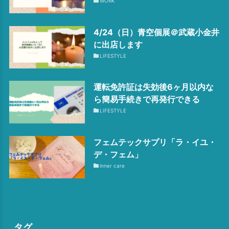
WORK
4/24（日）青空個展＠武蔵小金井
に出店します
LIFESTYLE
運転免許証は失効後6ヶ月以内な
ら簡易手続きで再発行できる
LIFESTYLE
フェムテックサプリ「ラ・イユ・
デ・フェム」
inner care
タグ