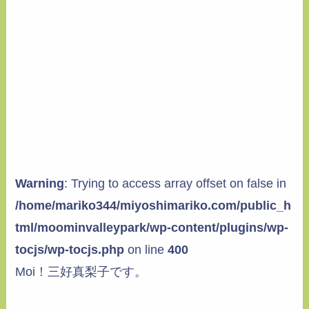
Warning
: Trying to access array offset on false in
/home/mariko344/miyoshimariko.com/public_h
tml/moominvalleypark/wp-content/plugins/wp-
tocjs/wp-tocjs.php
on line
400
Moi！三好真梨子です。