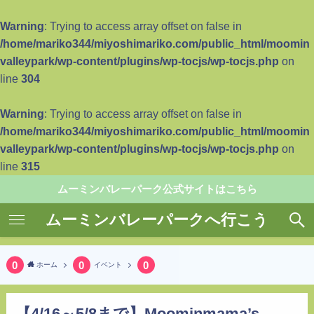
Warning
: Trying to access array offset on false in
/home/mariko344/miyoshimariko.com/public_html/moomin
valleypark/wp-content/plugins/wp-tocjs/wp-tocjs.php
on
line
304
Warning
: Trying to access array offset on false in
/home/mariko344/miyoshimariko.com/public_html/moomin
valleypark/wp-content/plugins/wp-tocjs/wp-tocjs.php
on
line
315
ムーミンバレーパーク公式サイトはこちら
ムーミンバレーパークへ行こう
ホーム
イベント
【4/16～5/8まで】Moominmama’s